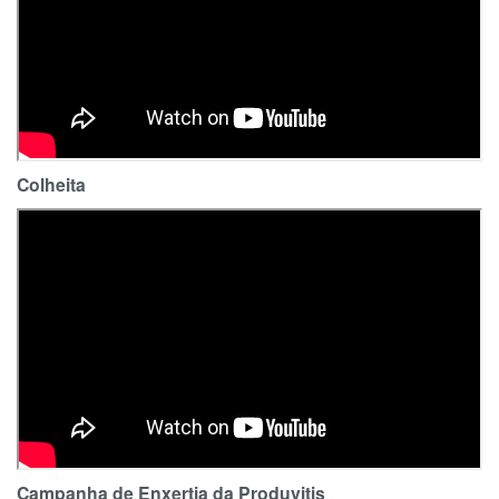
Colheita
Campanha de Enxertia da Produvitis